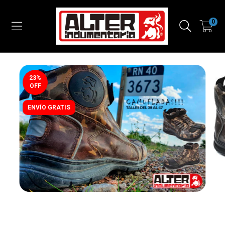
0
23
%
OFF
ENVÍO GRATIS