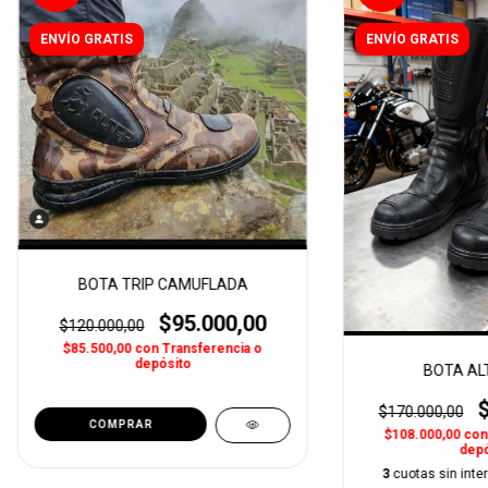
ENVÍO GRATIS
ENVÍO GRATIS
BOTA TRIP CAMUFLADA
$95.000,00
$120.000,00
$85.500,00
con
Transferencia o
depósito
BOTA AL
$170.000,00
COMPRAR
$108.000,00
con
depó
3
cuotas sin inte